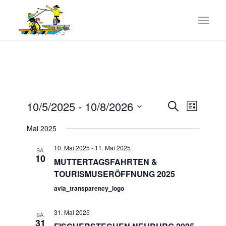
Veranstaltun
VERANST
10/5/2025
 - 
10/8/2026
Suche
List
ANSICHTE
Suche
Datum
NAVIGATI
Mai 2025
und
wählen.
Ansichten,
10. Mai 2025
-
11. Mai 2025
SA.
10
MUTTERTAGSFAHRTEN &
Navigation
TOURISMUSERÖFFNUNG 2025
avia_transparency_logo
31. Mai 2025
SA.
31