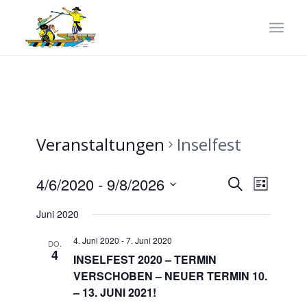
Veranstaltungen
Inselfest
Veranstaltun
VERANST
4/6/2020
 - 
9/8/2026
Suche
List
ANSICHTE
Suche
Datum
NAVIGATI
Juni 2020
und
wählen.
Ansichten,
4. Juni 2020
-
7. Juni 2020
DO.
4
INSELFEST 2020 – TERMIN
Navigation
VERSCHOBEN – NEUER TERMIN 10.
– 13. JUNI 2021!