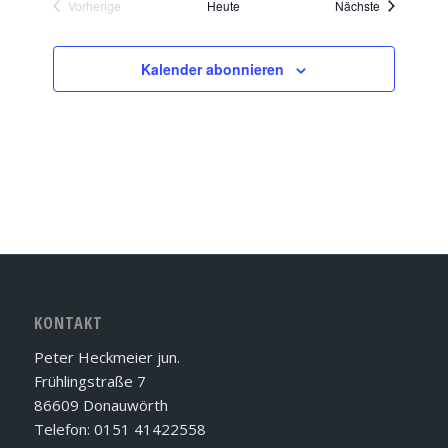
Veranstaltu
Vorherige
Heute
Nächste
Veranstaltungen
Kalender abonnieren
KONTAKT
Peter Heckmeier jun.
Frühlingstraße 7
86609 Donauwörth
Telefon: 0151 41422558