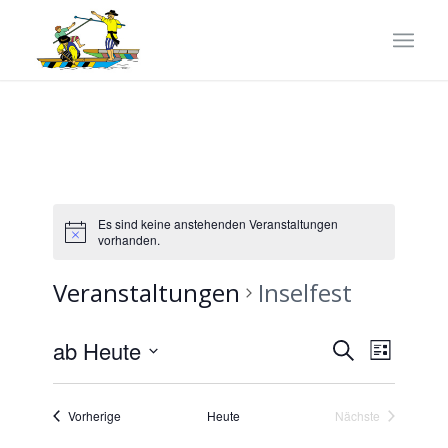
Es sind keine anstehenden Veranstaltungen
vorhanden.
Veranstaltungen
Inselfest
Veranstaltun
VERANST
ab Heute
Suche
List
ANSICHTE
Suche
Datum
NAVIGATI
und
wählen.
Veranstaltungen
Vorherige
Heute
Nächste
Ansichten,
Veranstaltungen